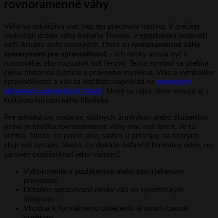
rovnoramenné váhy
Váhy sú odjakživa viac než len pracovný nástroj. V gréckej
mytológii držala váhy bohyňa Themis, v egyptskom podsvetí
vážil Anubis duše zosnulých. Dnes sú
rovnoramenné váhy
synonymom pre spravodlivosť
– ich misky musia byť v
rovnováhe, aby rozsudok bol férový. Tento symbol sa prelína
celou históriou justície a právneho myslenia. Viac o symbolike
spravodlivosti a váh sa dočítate napríklad na
webových
stránkach právnických fakúlt
, ktoré sa tejto téme venujú aj z
kultúrno-historického hľadiska.
Pre advokátov, notárov, súdnych úradníkov alebo študentov
práva je brošňa rovnoramenné váhy viac než šperk. Je to
vizitka. Niečo, čo povie: áno, vážim si princípy, na ktorých
stojí náš systém. Niečo, čo dokáže odľahčiť formálny odev, no
zároveň podčiarknuť jeho vážnosť.
Vyhotovenie v pozlátenom alebo postriebenom
prevedení
Detailne spracované misky váh so symetrickým
dizajnom
Vhodná k formálnemu oblečeniu aj smart-casual
outfitom