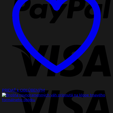
V
V
PRIDAŤ k OBĽÚBENÝM
E