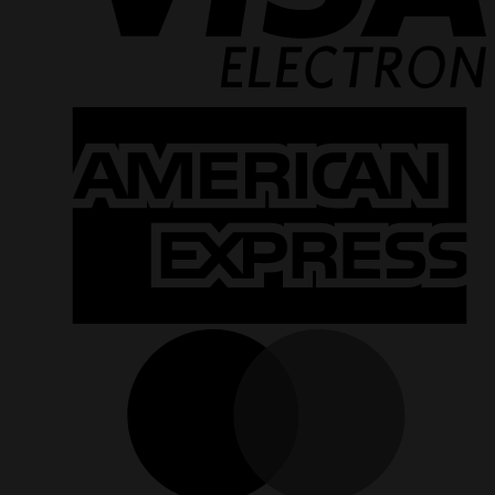
A
E
M