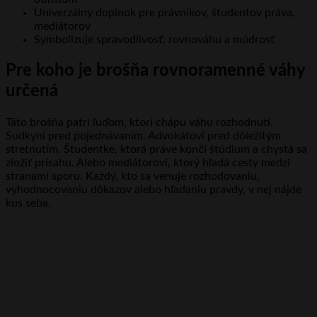
Univerzálny doplnok pre právnikov, študentov práva,
mediátorov
Symbolizuje spravodlivosť, rovnováhu a múdrosť
Pre koho je brošňa rovnoramenné váhy
určená
Táto brošňa patrí ľuďom, ktorí chápu váhu rozhodnutí.
Sudkyni pred pojednávaním. Advokátovi pred dôležitým
stretnutím. Študentke, ktorá práve končí štúdium a chystá sa
zložiť prísahu. Alebo mediátorovi, ktorý hľadá cesty medzi
stranami sporu. Každý, kto sa venuje rozhodovaniu,
vyhodnocovaniu dôkazov alebo hľadaniu pravdy, v nej nájde
kus seba.