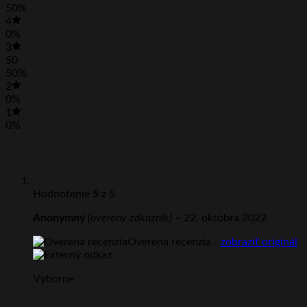
50%
4
0%
3
50
50%
2
0%
1
0%
Hodnotenie
5
z 5
Anonymný
(overený zákazník)
–
22. októbra 2022
Overená recenzia -
zobraziť originál
Vyborne