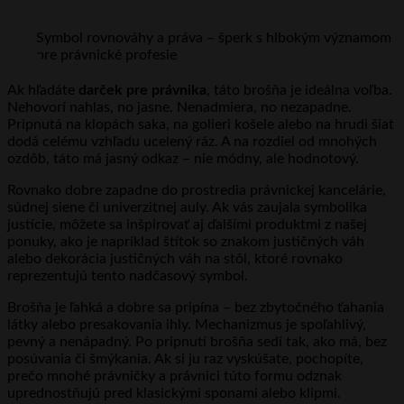
Symbol rovnováhy a práva – šperk s hlbokým významom
pre právnické profesie
Ak hľadáte
darček pre právnika
, táto brošňa je ideálna voľba.
Nehovorí nahlas, no jasne. Nenadmiera, no nezapadne.
Pripnutá na klopách saka, na golieri košele alebo na hrudi šiat
dodá celému vzhľadu ucelený ráz. A na rozdiel od mnohých
ozdôb, táto má jasný odkaz – nie módny, ale hodnotový.
Rovnako dobre zapadne do prostredia právnickej kancelárie,
súdnej siene či univerzitnej auly. Ak vás zaujala symbolika
justície, môžete sa inšpirovať aj ďalšími produktmi z našej
ponuky, ako je napríklad štítok so znakom justičných váh
alebo dekorácia justičných váh na stôl, ktoré rovnako
reprezentujú tento nadčasový symbol.
Brošňa je ľahká a dobre sa pripína – bez zbytočného ťahania
látky alebo presakovania ihly. Mechanizmus je spoľahlivý,
pevný a nenápadný. Po pripnutí brošňa sedí tak, ako má, bez
posúvania či šmýkania. Ak si ju raz vyskúšate, pochopíte,
prečo mnohé právničky a právnici túto formu odznak
uprednostňujú pred klasickými sponami alebo klipmi.