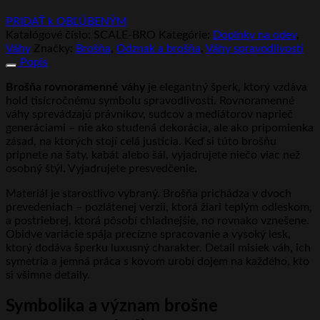
PRIDAŤ k OBĽÚBENÝM
Katalógové číslo:
SCALE-BRO
Kategórie:
Doplnky na odev
,
Váhy
Značky:
Brošňa
,
Odznak a brošňa
,
Váhy spravodlivosti
Popis
Brošňa rovnoramenné váhy
je elegantný šperk, ktorý vzdáva
hold tisícročnému symbolu spravodlivosti. Rovnoramenné
váhy sprevádzajú právnikov, sudcov a mediátorov naprieč
generáciami – nie ako studená dekorácia, ale ako pripomienka
zásad, na ktorých stojí celá justícia. Keď si túto brošňu
pripnete na šaty, kabát alebo šál, vyjadrujete niečo viac než
osobný štýl. Vyjadrujete presvedčenie.
Materiál je starostlivo vybraný. Brošňa prichádza v dvoch
prevedeniach – pozlátenej verzii, ktorá žiari teplým odleskom,
a postriebrej, ktorá pôsobí chladnejšie, no rovnako vznešene.
Obidve variácie spája precízne spracovanie a vysoký lesk,
ktorý dodáva šperku luxusný charakter. Detail misiek váh, ich
symetria a jemná práca s kovom urobí dojem na každého, kto
si všimne detaily.
Symbolika a význam brošne