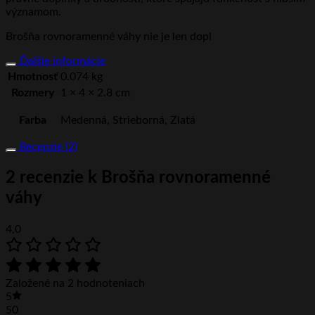
významom.
Brošňa rovnoramenné váhy nie je len dopl
Ďalšie informácie
Hmotnosť
0.074 kg
Rozmery
1 × 4 × 2.8 cm
Farba
Medenná, Strieborná, Zlatá
Recenzie (2)
2 recenzie k
Brošňa rovnoramenné
váhy
4,0
Založené na 2 hodnoteniach
5
50