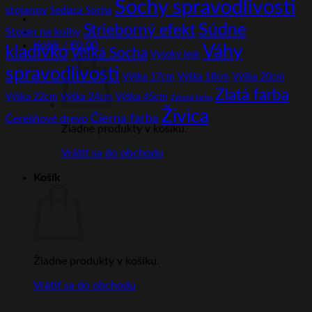
Sochy spravodlivosti
stojanov
Sediaca Socha
Súdne
Strieborný efekt
Stojan na knihy
Košík /
€
0.00
Váhy
kladivko
Veľká Socha
Vysoký lesk
spravodlivosti
Výška 17cm
Výška 18cm
Výška 20cm
Zlatá farba
Výška 22cm
Výška 24cm
Výška 45cm
Zelená farba
Živica
Čierna farba
Čerešňové drevo
Žiadne produkty v košíku.
Vrátiť sa do obchodu
Košík
Žiadne produkty v košíku.
Vrátiť sa do obchodu
B