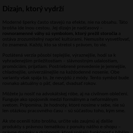
Dizajn, ktorý vydrží
Moderné šperky často stavejú na efekte, nie na obsahu. Táto
brošňa ide inou cestou. Jej dizajn je nadčasový –
rovnoramenné váhy sú symbolom, ktorý prežil storočia
a
ostáva zrozumiteľný naprieč kultúrami. Nemusíte vysvetľovať,
čo znamená. Každý, kto sa stretol s právom, to vie.
Pozlátená verzia pôsobí teplejšie, výraznejšie, hodí sa k
vyhradenejším príležitostiam – slávnostným udalostiam,
promóciám, prijatiam. Postriebrené prevedenie je jemnejšie,
chladnejšie, univerzálnejšie na každodenné nosenie. Obe
varianty však spája to, že nevyjdú z módy. Tento symbol bude
rovnako aktuálny o päť, desať, dvadsať rokov.
Môžete ju nosiť na advokátskej róbe, aj na civilnom oblečení.
Funguje ako spojovník medzi formálnym a neformálnym
svetom. Pripomína, že hodnoty, ktoré nosíme v sebe, nie sú
len otázkou pracovného času – sú súčasťou toho, kým sme.
Ak ste ocenili túto brošňu, určite vás zaujmú aj ďalšie
produkty s právnou tematikou z ponuky nášho e-shopu –
právne doplnky a drobnosti, ktoré spájajú funkčnosť s hlbším