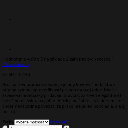
Hodnotenie
4.00
z 5 na základe
2
zákazníckych recenzií
2
hodnotenia
Price
€
7.50
–
€
7.90
range:
Brošňa rovnoramenné váhy je jemný kovový šperk, ktorý
€7.50
pripína symbol spravodlivosti priamo na tvoj odev. Malé
through
zavesovacie retiazky pridávajú hravosť, zároveň elegantnosť.
€7.90
Nosíš ho na saku, na golieri blúzky, na šatke – všade tam, kde
chceš nenápadne povedať, že právo nie je len povolanie, ale aj
postoj.
Farba
Vymazať
množstvo